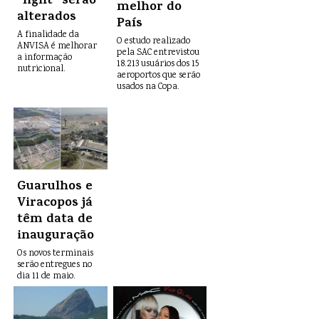
“light” serão
melhor do
alterados
País
A finalidade da
O estudo realizado
ANVISA é melhorar
pela SAC entrevistou
a informação
18.213 usuários dos 15
nutricional.
aeroportos que serão
usados na Copa.
Guarulhos e
Viracopos já
têm data de
inauguração
Os novos terminais
serão entregues no
dia 11 de maio.