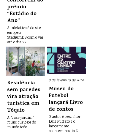
concorrem ao
prêmio
“Estádio do
Ano”
A iniciativa é do site
europeu
StadiumDB.com e vai
até o dia 22.
3 de fevereiro de 2014
Residência
Museu do
sem paredes
Futebol
vira atração
lançará Livro
turística em
de contos
Tóquio
O autor é o escritor
A “casa-jardim”
Luiz Ruffato e o
reúne curiosos do
lançamento
mundo todo.
acontece no dia 6.