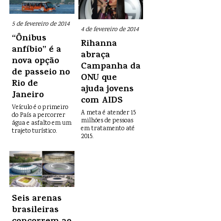
5 de fevereiro de 2014
4 de fevereiro de 2014
“Ônibus
Rihanna
anfíbio” é a
abraça
nova opção
Campanha da
de passeio no
ONU que
Rio de
ajuda jovens
Janeiro
com AIDS
Veículo é o primeiro
A meta é atender 15
do País a percorrer
milhões de pessoas
água e asfalto em um
em tratamento até
trajeto turístico.
2015.
Seis arenas
brasileiras