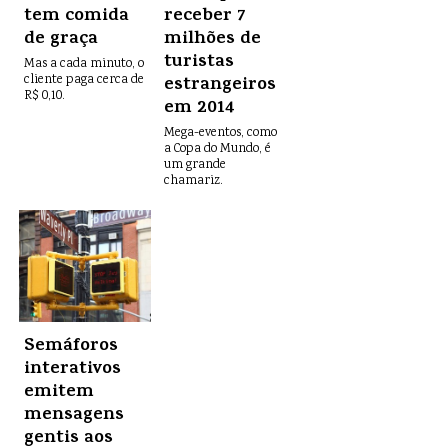
tem comida
receber 7
de graça
milhões de
turistas
Mas a cada minuto, o
cliente paga cerca de
estrangeiros
R$ 0,10.
em 2014
Mega-eventos, como
a Copa do Mundo, é
um grande
chamariz.
Semáforos
interativos
emitem
mensagens
gentis aos