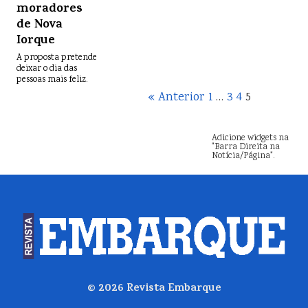
moradores
de Nova
Iorque
A proposta pretende
deixar o dia das
pessoas mais feliz.
« Anterior
1
…
3
4
5
Adicione widgets na
"Barra Direita na
Notícia/Página".
© 2026
Revista Embarque