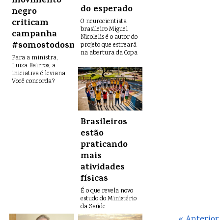
movimento
do esperado
negro
criticam
O neurocientista
brasileiro Miguel
campanha
Nicolelis é o autor do
#somostodosmacacos
projeto que estreará
na abertura da Copa
Para a ministra,
Luiza Bairros, a
iniciativa é leviana.
Você concorda?
Brasileiros
estão
praticando
mais
atividades
físicas
É o que revela novo
estudo do Ministério
da Saúde
« Anterior