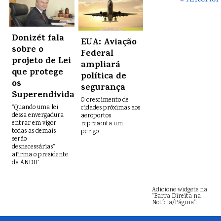
Donizét fala
EUA: Aviação
sobre o
Federal
projeto de Lei
ampliará
que protege
política de
os
segurança
Superendividados
O crescimento de
“Quando uma lei
cidades próximas aos
dessa envergadura
aeroportos
entrar em vigor,
representa um
todas as demais
perigo
serão
desnecessárias”,
afirma o presidente
da ANDIF
Adicione widgets na
"Barra Direita na
Notícia/Página".