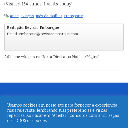
(Visited 164 times, 1 visits today)
anac
,
aviação
,
mês da mulher
,
transporte
Redação Revista Embarque
Email: embarque@revistaembarque.com
Adicione widgets na "Barra Direita na Notícia/Página".
Usamos cookies em nosso site para fornecer a experiência
mais relevante, lembrando suas preferências e visitas
repetidas. Ao clicar em “Aceitar”, concorda com a utilização
de TODOS os cookies.