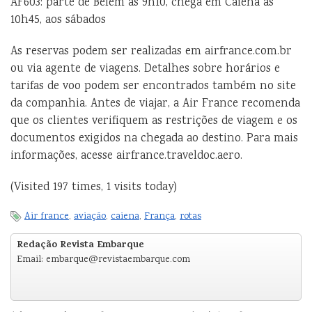
AF603: parte de Belém às 9h10, chega em Caiena às
10h45, aos sábados
As reservas podem ser realizadas em airfrance.com.br
ou via agente de viagens. Detalhes sobre horários e
tarifas de voo podem ser encontrados também no site
da companhia. Antes de viajar, a Air France recomenda
que os clientes verifiquem as restrições de viagem e os
documentos exigidos na chegada ao destino. Para mais
informações, acesse airfrance.traveldoc.aero.
(Visited 197 times, 1 visits today)
Air france
,
aviação
,
caiena
,
França
,
rotas
Redação Revista Embarque
Email: embarque@revistaembarque.com