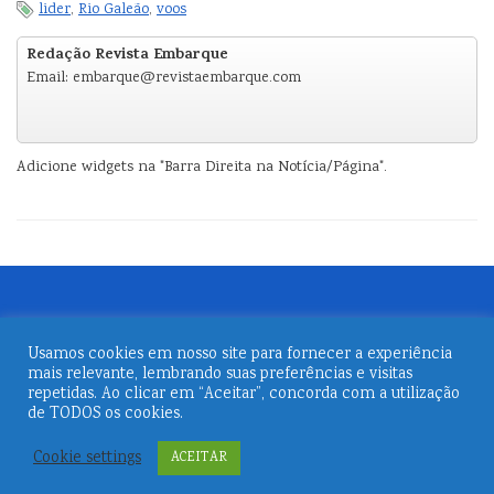
lider
,
Rio Galeão
,
voos
Redação Revista Embarque
Email: embarque@revistaembarque.com
Adicione widgets na "Barra Direita na Notícia/Página".
Usamos cookies em nosso site para fornecer a experiência
mais relevante, lembrando suas preferências e visitas
repetidas. Ao clicar em “Aceitar”, concorda com a utilização
de TODOS os cookies.
© 2026
Revista Embarque
Cookie settings
ACEITAR