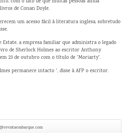
nto, com o fato de que muitas pessoas ainda
ivros de Conan Doyle.
ferecem um acesso fácil à literatura inglesa, sobretudo
sse.
 Estate, a empresa familiar que administra o legado
ivro de Sherlock Holmes ao escritor Anthony
 em 23 de outubro com o título de “Moriarty”.
mes permanece intacto “, disse à AFP o escritor.
e@revistaembarque.com