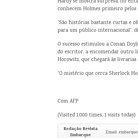
Hardy se mostra surpresa, no enta
conhecem Holmes primeiro pelos l
“São histórias bastante curtas e o
para um público internacional”, di
O sucesso estimulou a Conan Doyle
do escritor, a encomendar outro l
Horowitz, que chegará às livrarias
“O mistério que cerca Sherlock Hol
Com AFP
(Visited 1.000 times, 1 visits today)
Redação Revista
Email: embarqu
Embarque