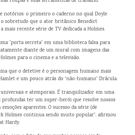
 suas roupas e suas ferramentas de trabalho.
e notórios: o primeiro o caderno no qual Doyle
o sobretudo que o ator britânico Benedict
a mais recente série de TV dedicada a Holmes.
ma “porta secreta” em uma biblioteca falsa para
diatamente diante de um mural com imagens das
Holmes para o cinema e a televisão.
irma que o detetive é o personagem humano mais
e Hamlet e um pouco atrás do “não-humano” Drácula.
universais e atemporais. É tranquilizador em uma
 profundas ter um super-herói que resolve nossos
 emoções aparentes. O sucesso da série (de
k Holmes continua sendo muito popular”, afirmou
at Hardy.