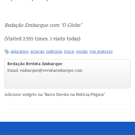
Redação Embarque com “O Globo”
(Visited 2.955 times, 1 visits today)
aplicativo
,
aviação
,
poltrona
,
troca
,
venda
,
voo seaterro
Redação Revista Embarque
Email: embarque@revistaembarque.com
Adicione widgets na "Barra Direita na Notícia/Página".