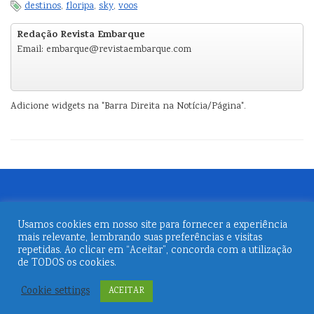
destinos
,
floripa
,
sky
,
voos
Redação Revista Embarque
Email: embarque@revistaembarque.com
Adicione widgets na "Barra Direita na Notícia/Página".
Usamos cookies em nosso site para fornecer a experiência
mais relevante, lembrando suas preferências e visitas
repetidas. Ao clicar em “Aceitar”, concorda com a utilização
de TODOS os cookies.
© 2026
Revista Embarque
Cookie settings
ACEITAR