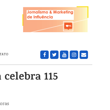
TATO
 celebra 115
doras