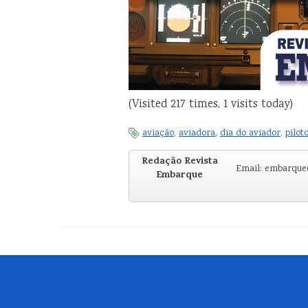
(Visited 217 times, 1 visits today)
aviação
,
aviadora
,
dia do aviador
,
pilot
Redação Revista
Email: embarqu
Embarque