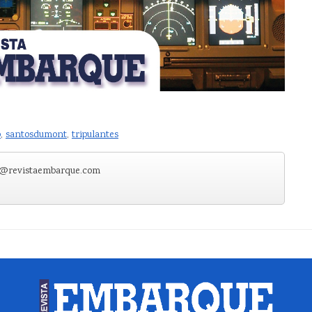
o
,
santosdumont
,
tripulantes
e@revistaembarque.com