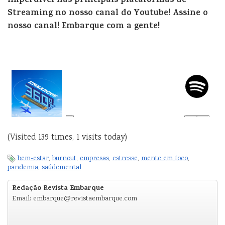
imperdível nas principais plataformas de
Streaming no nosso canal do Youtube! Assine o
nosso canal! Embarque com a gente!
(Visited 139 times, 1 visits today)
bem-estar
,
burnout
,
empresas
,
estresse
,
mente em foco
,
pandemia
,
saúdemental
Redação Revista Embarque
Email: embarque@revistaembarque.com