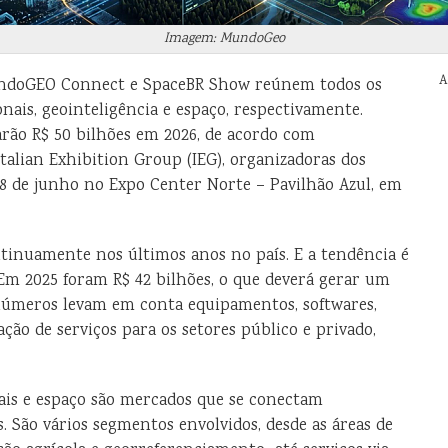
Imagem: MundoGeo
A
undoGEO Connect e SpaceBR Show reúnem todos os
onais, geointeligência e espaço, respectivamente.
rão R$ 50 bilhões em 2026, de acordo com
Italian Exhibition Group (IEG), organizadoras dos
18 de junho no Expo Center Norte – Pavilhão Azul, em
tinuamente nos últimos anos no país. E a tendência é
Em 2025 foram R$ 42 bilhões, o que deverá gerar um
 números levam em conta equipamentos, softwares,
ção de serviços para os setores público e privado,
nais e espaço são mercados que se conectam
. São vários segmentos envolvidos, desde as áreas de