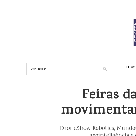
HOM
Feiras 
movimentarã
DroneShow Robotics, MundoG
geointeligência e 