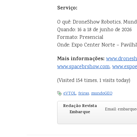
Serviço:
O quê: DroneShow Robotics, Mund
Quando: 16 a 18 de junho de 2026
Formato: Presencial
Onde: Expo Center Norte – Pavilhã
Mais informações:
www.dronesh
www.spacebrshow.com
,
www.expoe
(Visited 154 times, 1 visits today)
eVTOL
,
feiras
,
mundoGEO
Redação Revista
Email: embarqu
Embarque