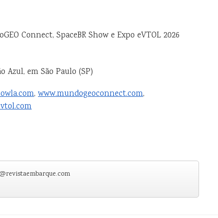
oGEO Connect, SpaceBR Show e Expo eVTOL 2026
o Azul, em São Paulo (SP)
owla.com
,
www.mundogeoconnect.com
,
vtol.com
e@revistaembarque.com