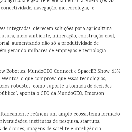
ão agrícola e georreferenciamento até serviços via
 conectividade, navegação, meteorologia, e
zes integradas, oferecem soluções para agricultura,
trutura, meio ambiente, mineração, construção civil,
itorial, aumentando não só a produtividade de
bém gerando milhares de empregos e tecnologia
Show Robotics, MundoGEO Connect e SpaceBR Show, 95%
 eventos, o que comprova que essas tecnologias,
cios robustos, como suporte a tomada de decisões
público”, aponta o CEO da MundoGEO, Emerson
imultaneamente reúnem um amplo ecossistema formado
iversidades, institutos de pesquisa, startups,
 de drones, imagens de satélite e inteligência