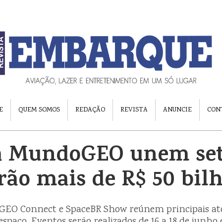
E
QUEM SOMOS
REDAÇÃO
REVISTA
ANUNCIE
CON
da MundoGEO unem set
o mais de R$ 50 bil
EO Connect e SpaceBR Show reúnem principais ato
espaço. Eventos serão realizados de 16 a 18 de junho