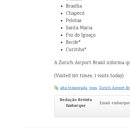
Brasília
Chapecó
Pelotas
Santa Maria
Foz do Iguaçu
Recife*
Curitiba*
A Zurich Airport Brasil informa qu
(Visited 165 times, 1 visits today)
alta temporada
,
voos
,
Zurich Airport Br
Redação Revista
Email: embarqu
Embarque