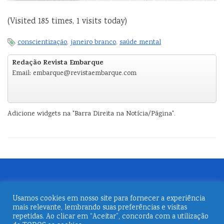
(Visited 185 times, 1 visits today)
conscientização
,
janeiro branco
,
saúde mental
Redação Revista Embarque
Email: embarque@revistaembarque.com
Adicione widgets na "Barra Direita na Notícia/Página".
Usamos cookies em nosso site para fornecer a experiência
mais relevante, lembrando suas preferências e visitas
repetidas. Ao clicar em “Aceitar”, concorda com a utilização