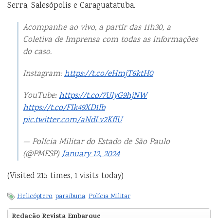
Serra, Salesópolis e Caraguatatuba.
Acompanhe ao vivo, a partir das 11h30, a
Coletiva de Imprensa com todas as informações
do caso.
Instagram:
https://t.co/eHmjT6ktH0
YouTube:
https://t.co/7UlyG9hjNW
https://t.co/FIk49XD1Ib
pic.twitter.com/aNdLv2KfIU
— Polícia Militar do Estado de São Paulo
(@PMESP)
January 12, 2024
(Visited 215 times, 1 visits today)
Helicóptero
,
paraibuna
,
Polícia Militar
Redação Revista Embarque