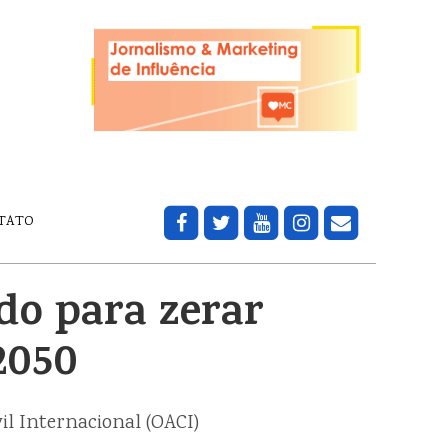
TATO
do para zerar
2050
il Internacional (OACI)