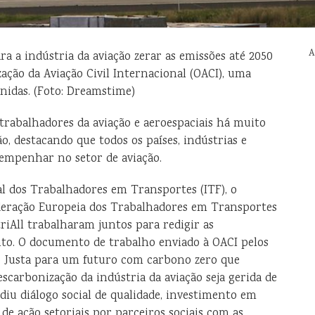
A
a a indústria da aviação zerar as emissões até 2050
ação da Aviação Civil Internacional (OACI), uma
Unidas. (Foto: Dreamstime)
trabalhadores da aviação e aeroespaciais há muito
 destacando que todos os países, indústrias e
empenhar no setor de aviação.
l dos Trabalhadores em Transportes (ITF), o
ederação Europeia dos Trabalhadores em Transportes
riAll trabalharam juntos para redigir as
nto. O documento de trabalho enviado à OACI pelos
 Justa para um futuro com carbono zero que
escarbonização da indústria da aviação seja gerida de
diu diálogo social de qualidade, investimento em
de ação setoriais por parceiros sociais com as