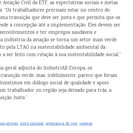
 Aviação Civil da ETF, as expectativas sociais e metas
. “Os trabalhadores precisam estar no centro do
uma transição que deve ser justa e que permita que os
desde a concepção até a implementação. Eles devem ser
esenvolvimentos e ter empregos saudáveis e
a indústria da aviação se torna um setor mais verde.
to pela LTAG na sustentabilidade ambiental da
a ser feito com relação à sua sustentabilidade social.”
ia-geral adjunta do IndustriAll Europa, os
transição verde, mas, infelizmente, parece que foram
Insistimos em diálogo social de qualidade e apoio
 trabalhador ou região seja deixado para trás, a
ição Justa.”
as aéreas
,
novo normal
,
segurança de voo
,
viagem