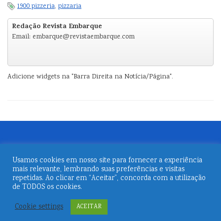
1900 pizzeria
,
pizzaria
Redação Revista Embarque
Email: embarque@revistaembarque.com
Adicione widgets na "Barra Direita na Notícia/Página".
Usamos cookies em nosso site para fornecer a experiência
mais relevante, lembrando suas preferências e visitas
repetidas. Ao clicar em “Aceitar”, concorda com a utilização
de TODOS os cookies.
© 2026
Revista Embarque
Cookie settings
ACEITAR