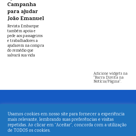
Campanha
para ajudar
João Emanuel
Revista Embarque
também apoia e
pede aos passageiros
e trabalhadores a
ajudarem na compra
do remédio que
salvará sua vida
Adicione widgets na
"Barra Direita na
Notícia/Página".
Usamos cookies em nosso site para fornecer a experiência
mais relevante, lembrando suas preferências e visitas
repetidas. Ao clicar em “Aceitar”, concorda com a utilização
de TODOS os cookies.