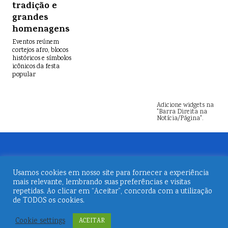
tradição e
grandes
homenagens
Eventos reúnem
cortejos afro, blocos
históricos e símbolos
icônicos da festa
popular
Adicione widgets na
"Barra Direita na
Notícia/Página".
Usamos cookies em nosso site para fornecer a experiência
mais relevante, lembrando suas preferências e visitas
repetidas. Ao clicar em “Aceitar”, concorda com a utilização
de TODOS os cookies.
© 2026
Revista Embarque
Cookie settings
ACEITAR