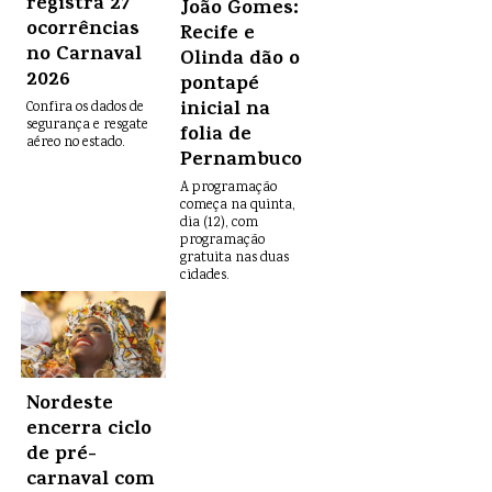
registra 27
João Gomes:
ocorrências
Recife e
no Carnaval
Olinda dão o
2026
pontapé
inicial na
Confira os dados de
segurança e resgate
folia de
aéreo no estado.
Pernambuco
A programação
começa na quinta,
dia (12), com
programação
gratuita nas duas
cidades.
Nordeste
encerra ciclo
de pré-
carnaval com