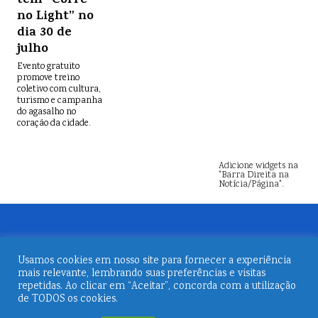
tem “Corre
no Light” no
dia 30 de
julho
Evento gratuito
promove treino
coletivo com cultura,
turismo e campanha
do agasalho no
coração da cidade.
Adicione widgets na
"Barra Direita na
Notícia/Página".
Usamos cookies em nosso site para fornecer a experiência
mais relevante, lembrando suas preferências e visitas
repetidas. Ao clicar em “Aceitar”, concorda com a utilização
de TODOS os cookies.