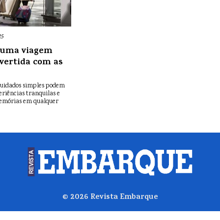
25
a uma viagem
ivertida com as
cuidados simples podem
eriências tranquilas e
memórias em qualquer
© 2026
Revista Embarque