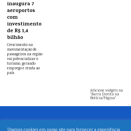
inaugura 7
aeroportos
com
investimento
de R$ 1,4
bilhão
Crescimento na
movimentação de
passageiros na região
vai potencializar o
turismo, gerando
emprego e renda ao
país.
Adicione widgets na
"Barra Direita na
Notícia/Página".
Usamos cookies em nosso site para fornecer a experiência