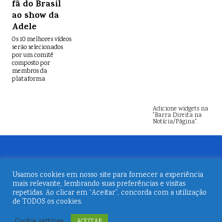
fã do Brasil
ao show da
Adele
Os 10 melhores vídeos
serão selecionados
por um comitê
composto por
membros da
plataforma
Adicione widgets na
"Barra Direita na
Notícia/Página".
Usamos cookies em nosso site para fornecer a experiência
mais relevante, lembrando suas preferências e visitas
repetidas. Ao clicar em “Aceitar”, concorda com a utilização
de TODOS os cookies.
© 2026
Revista Embarque
Cookie settings
ACEITAR