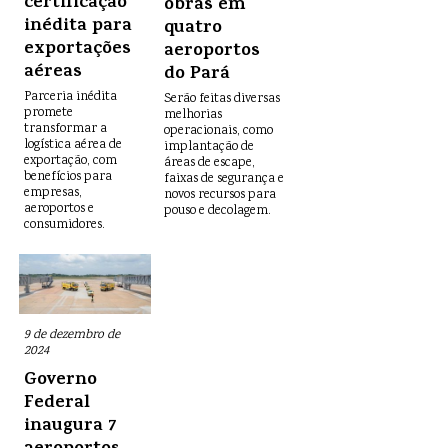
certificação
obras em
inédita para
quatro
exportações
aeroportos
aéreas
do Pará
Parceria inédita
Serão feitas diversas
promete
melhorias
transformar a
operacionais, como
logística aérea de
implantação de
exportação, com
áreas de escape,
benefícios para
faixas de segurança e
empresas,
novos recursos para
aeroportos e
pouso e decolagem.
consumidores.
9 de dezembro de
2024
Governo
Federal
inaugura 7