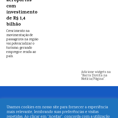
aeroportos
com
investimento
de R$ 1,4
bilhão
Crescimento na
movimentação de
passageiros na região
vai potencializar o
turismo, gerando
emprego e renda ao
país.
Adicione widgets na
"Barra Direita na
Notícia/Página".
Usamos cookies em nosso site para fornecer a experiência
mais relevante, lembrando suas preferências e visitas
repetidas. Ao clicar em “Aceitar”, concorda com a utilização