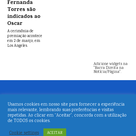
Fernanda
Torres são
indicados ao
Oscar
A cerimônia de
premiação acontece
em 2 de março, em
Los Angeles.
Adicione widgets na
"Barra Direita na
Notícia/Página".
Usamos cookies em nosso site para fornecer a experiência
mais relevante, lembrando suas preferências e visitas
repetidas. Ao clicar em “Aceitar”, concorda com a utilização
de TODOS os cookies.
© 2026
Revista Embarque
Cookie settings
ACEITAR