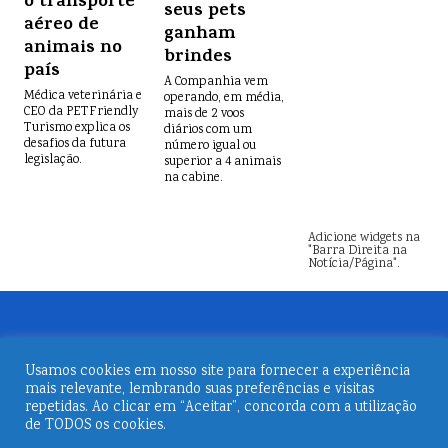
o transporte
seus pets
aéreo de
ganham
animais no
brindes
país
A Companhia vem
Médica veterinária e
operando, em média,
CEO da PETFriendly
mais de 2 voos
Turismo explica os
diários com um
desafios da futura
número igual ou
legislação.
superior a 4 animais
na cabine.
Adicione widgets na
"Barra Direita na
Notícia/Página".
Usamos cookies em nosso site para fornecer a experiência
mais relevante, lembrando suas preferências e visitas
repetidas. Ao clicar em “Aceitar”, concorda com a utilização
de TODOS os cookies.