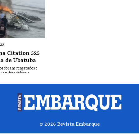
025
na Citation 525
ia de Ubatuba
os foram resgatados e
 O piloto faleceu.
© 2026
Revista Embarque