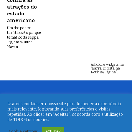
confira as
atrações do
estado
americano
Um dos pontos
turísticos é o parque
temático da Peppa
Pig, em Winter
Haven.
Adicione widgets na
"Barra Direita na
Notícia/Página".
Usamos cookies em nosso site para fornecer a experiência
mais relevante, lembrando suas preferências e visitas
repetidas. Ao clicar em “Aceitar”, concorda com a utilização
de TODOS os cookies.
© 2026
Revista Embarque
Cookie settings
ACEITAR