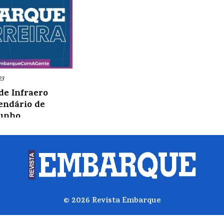
23
de Infraero
lendário de
junho
scrições para
esenciais para quem
na Aviação Civil.
© 2026
Revista Embarque