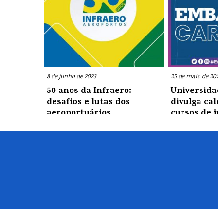
8 de junho de 2023
25 de maio de 20
50 anos da Infraero:
Universida
desafios e lutas dos
divulga ca
aeroportuários
cursos de 
Saiba como como surgiu a empresa
Estão abertas in
pública nacional e como era a
treinamentos pr
organização dos seus trabalhadores
deseja trabalhar 