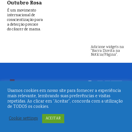
Outubro Rosa
É um movimento
internacional de
conscientização para
a detecção precoce
do câncer de mama.
Adicione widgets na
"Barra Direita na
Notícia/Página".
Usamos cookies em nosso site para fornecer a experiência
mais relevante, lembrando suas preferências e visitas
repetidas. Ao clicar em “Aceitar”, concorda com a utilização
de TODOS os cookies.
© 2026
Revista Embarque
Cookie settings
ACEITAR