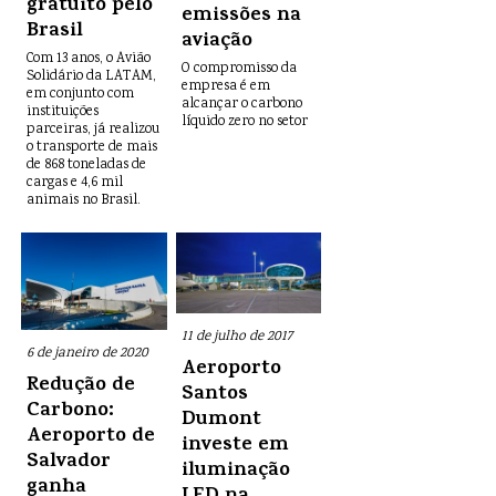
gratuito pelo
emissões na
Brasil
aviação
Com 13 anos, o Avião
O compromisso da
Solidário da LATAM,
empresa é em
em conjunto com
alcançar o carbono
instituições
líquido zero no setor
parceiras, já realizou
o transporte de mais
de 868 toneladas de
cargas e 4,6 mil
animais no Brasil.
11 de julho de 2017
6 de janeiro de 2020
Aeroporto
Redução de
Santos
Carbono:
Dumont
Aeroporto de
investe em
Salvador
iluminação
ganha