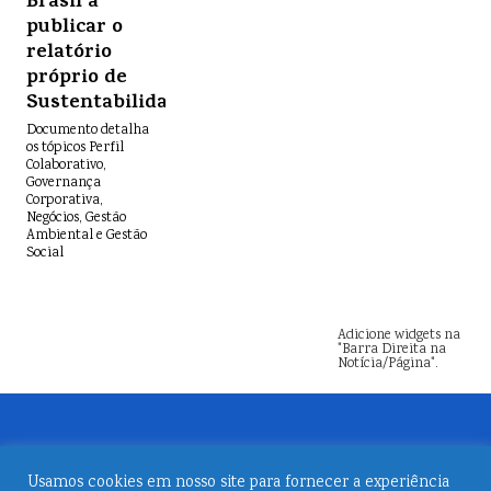
Brasil a
publicar o
relatório
próprio de
Sustentabilidade
Documento detalha
os tópicos Perfil
Colaborativo,
Governança
Corporativa,
Negócios, Gestão
Ambiental e Gestão
Social
Adicione widgets na
"Barra Direita na
Notícia/Página".
Usamos cookies em nosso site para fornecer a experiência