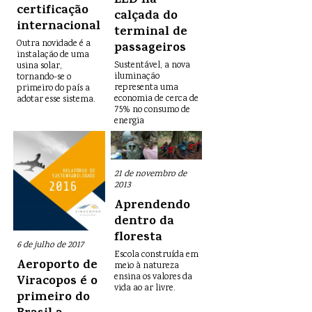
LED na
certificação
calçada do
internacional
terminal de
Outra novidade é a
passageiros
instalação de uma
Sustentável, a nova
usina solar,
iluminação
tornando-se o
representa uma
primeiro do país a
economia de cerca de
adotar esse sistema.
75% no consumo de
energia
21 de novembro de
2013
Aprendendo
dentro da
floresta
6 de julho de 2017
Escola construída em
Aeroporto de
meio à natureza
ensina os valores da
Viracopos é o
vida ao ar livre.
primeiro do