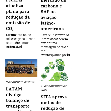
Federal
mercado de
atualiza
carbono e
plano para
SAF na
redução da
aviação
emissão de
latino-
CO₂
americana
Documento reúne
Para se inscrever, os
soluções para tornar
interessados devem
setor aéreo mais
enviar uma
sustentável.
mensagem para o e-
mail
eventos@anac.gov.br
9 de outubro de 2024
21 de novembro de
LATAM
2023
divulga
SITA aprova
balanço de
metas de
transporte
redução de