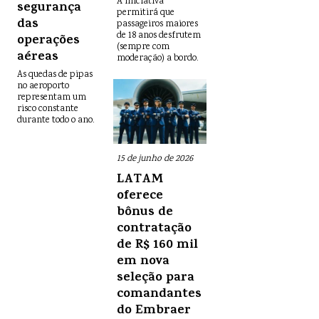
A iniciativa
segurança
permitirá que
das
passageiros maiores
de 18 anos desfrutem
operações
(sempre com
aéreas
moderação) a bordo.
As quedas de pipas
no aeroporto
representam um
risco constante
durante todo o ano.
15 de junho de 2026
LATAM
oferece
bônus de
contratação
de R$ 160 mil
em nova
seleção para
comandantes
do Embraer