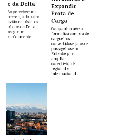
Aeronaves e
e da Delta
Expandir
Ao perceberem a
Frota de
presença do outro
Carga
avião na pista, os
pilotos da Delta
Companhia aérea
reagiram
formaliza compra de
rapidamente
cargueiros
convertidos e jatos de
passageiros em
Entebbe para
ampliar
conectividade
regional e
internacional.