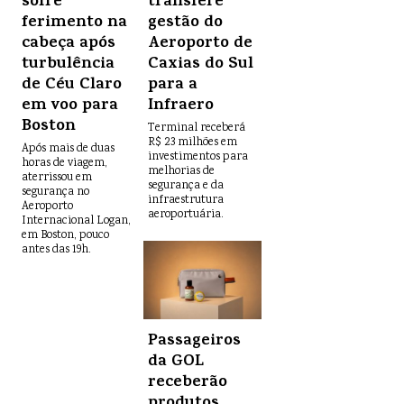
sofre
transfere
ferimento na
gestão do
cabeça após
Aeroporto de
turbulência
Caxias do Sul
de Céu Claro
para a
em voo para
Infraero
Boston
Terminal receberá
R$ 23 milhões em
Após mais de duas
investimentos para
horas de viagem,
melhorias de
aterrissou em
segurança e da
segurança no
infraestrutura
Aeroporto
aeroportuária.
Internacional Logan,
em Boston, pouco
antes das 19h.
Passageiros
da GOL
receberão