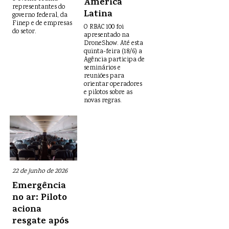
América
representantes do
Latina
governo federal, da
Finep e de empresas
O RBAC 100 foi
do setor.
apresentado na
DroneShow. Até esta
quinta-feira (18/6) a
Agência participa de
seminários e
reuniões para
orientar operadores
e pilotos sobre as
novas regras.
22 de junho de 2026
Emergência
no ar: Piloto
aciona
resgate após