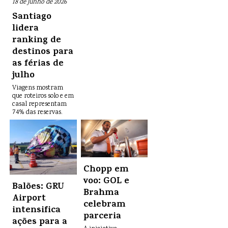
18 de junho de 2026
Santiago
lidera
ranking de
destinos para
as férias de
julho
Viagens mostram
que roteiros solo e em
casal representam
74% das reservas.
Chopp em
voo: GOL e
Balões: GRU
Brahma
Airport
celebram
intensifica
parceria
ações para a