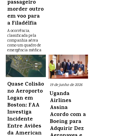
passageiro
morder outro
em voo para
a Filadélfia
A ocorrência,
classificada pela
companhia aérea
como um quadro de
emergência médica
Quase Colisão
19 de junho de 2026
no Aeroporto
Uganda
Logan em
Airlines
Boston: FAA
Assina
Investiga
Acordo com a
Incidente
Boeing para
Entre Aviões
Adquirir Dez
da American