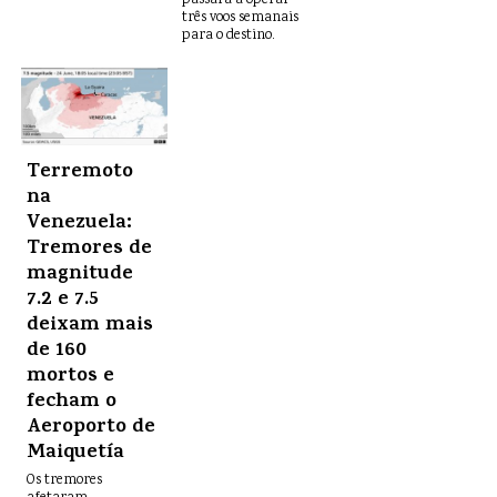
passará a operar
três voos semanais
para o destino.
Terremoto
na
Venezuela:
Tremores de
magnitude
7.2 e 7.5
deixam mais
de 160
mortos e
fecham o
Aeroporto de
Maiquetía
Os tremores