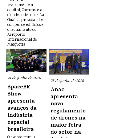
afetaram
severamente a
capital, Caracas, e a
cidade costeira de La
Guaira, provocando o
colapso de edifícios e
o fechamento do
Aeroporto
Internacional de
Maiquetía
24 de junho de 2026
23 de junho de 2026
SpaceBR
Anac
Show
apresenta
apresenta
novo
avanços da
regulamento
indústria
de drones na
espacial
maior feira
brasileira
do setor na
O evento reuniu