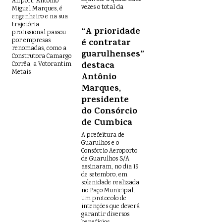
Airport, Antonio
vezes o total da
Miguel Marques, é
engenheiro e na sua
trajetória
“A prioridade
profissional passou
por empresas
é contratar
renomadas, como a
guarulhenses”,
Construtora Camargo
destaca
Corrêa, a Votorantim
Metais
Antônio
Marques,
presidente
do Consórcio
de Cumbica
A prefeitura de
Guarulhos e o
Consórcio Aeroporto
de Guarulhos S/A
assinaram, no dia 19
de setembro, em
solenidade realizada
no Paço Municipal,
um protocolo de
intenções que deverá
garantir diversos