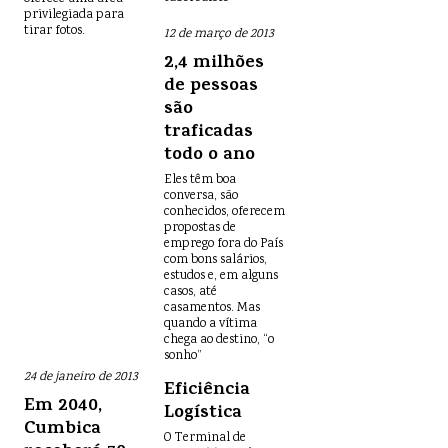
privilegiada para
tirar fotos.
12 de março de 2013
2,4 milhões
de pessoas
são
traficadas
todo o ano
Eles têm boa
conversa, são
conhecidos, oferecem
propostas de
emprego fora do País
com bons salários,
estudos e, em alguns
casos, até
casamentos. Mas
quando a vítima
chega ao destino, “o
sonho”
24 de janeiro de 2013
Eficiência
Em 2040,
Logística
Cumbica
O Terminal de