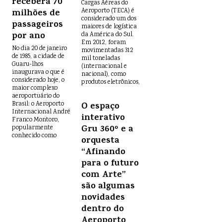
receberá 70
Cargas Aéreas do
milhões de
Aeroporto (TECA) é
considerado um dos
passageiros
maiores de logística
por ano
da América do Sul.
Em 2012, foram
No dia 20 de janeiro
movimentadas 312
de 1985, a cidade de
mil toneladas
Guaru-lhos
(internacional e
inaugurava o que é
nacional), como
considerado hoje, o
produtos eletrônicos,
maior complexo
aeroportuário do
Brasil: o Aeroporto
O espaço
Internacional André
interativo
Franco Montoro,
Gru 360º e a
popularmente
conhecido como
orquesta
“Afinando
para o futuro
com Arte”
são algumas
novidades
dentro do
Aeroporto