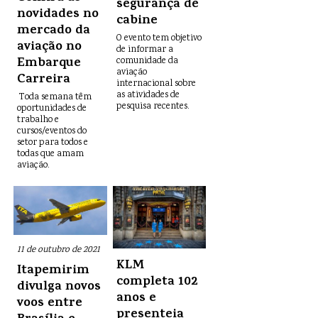
segurança de
novidades no
cabine
mercado da
O evento tem objetivo
aviação no
de informar a
Embarque
comunidade da
aviação
Carreira
internacional sobre
as atividades de
Toda semana têm
pesquisa recentes.
oportunidades de
trabalho e
cursos/eventos do
setor para todos e
todas que amam
aviação.
11 de outubro de 2021
KLM
Itapemirim
completa 102
divulga novos
anos e
voos entre
presenteia