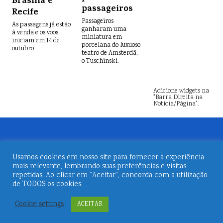
Brasília e
passageiros
Recife
Passageiros
As passagens já estão
ganharam uma
à venda e os voos
miniatura em
iniciam em 14 de
porcelana do luxuoso
outubro
teatro de Amsterdã,
o Tuschinski.
Adicione widgets na
"Barra Direita na
Notícia/Página".
Usamos cookies em nosso site para fornecer a experiência
mais relevante, lembrando suas preferências e visitas
repetidas. Ao clicar em “Aceitar”, concorda com a utilização
de TODOS os cookies.
© 2026
Revista Embarque
Cookie settings
ACEITAR