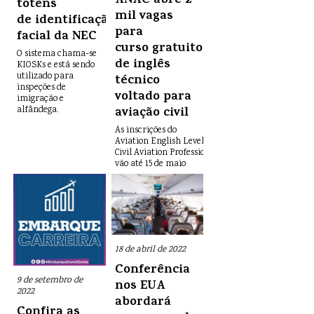
ANAC abre 2
totens
mil vagas
de identificação
para
facial da NEC
curso gratuito
O sistema chama-se
de inglês
KIOSKs e está sendo
utilizado para
técnico
inspeções de
voltado para
imigração e
aviação civil
alfândega.
As inscrições do
Aviation English Level 3 for
Civil Aviation Professionals
vão até 15 de maio
18 de abril de 2022
Conferência
9 de setembro de
nos EUA
2022
abordará
Confira as