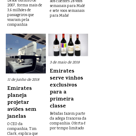
Desde outubro de
aos clientes 28 voos
2007, forma mais de
semanais para Malé
3,6 milhões de
e sete voos semanais
passageiros que
para Mahé
voaram pela
companhia
3 de maio de 2018
Emirates
serve vinhos
11 de junho de 2018
exclusivos
Emirates
para a
planeja
primeira
projetar
classe
aviões sem
Bebidas fazem parte
janelas
da adega francesa da
companhia. Oferta é
O CEO da
por tempo limitado
companhia, Tim
Clark, explica que