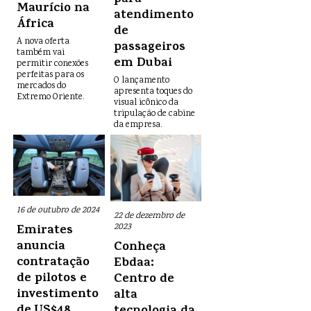
para
Maurício na
atendimento
África
de
A nova oferta
passageiros
também vai
em Dubai
permitir conexões
perfeitas para os
O lançamento
mercados do
apresenta toques do
Extremo Oriente.
visual icônico da
tripulação de cabine
da empresa.
16 de outubro de 2024
22 de dezembro de
2023
Emirates
anuncia
Conheça
contratação
Ebdaa:
de pilotos e
Centro de
investimento
alta