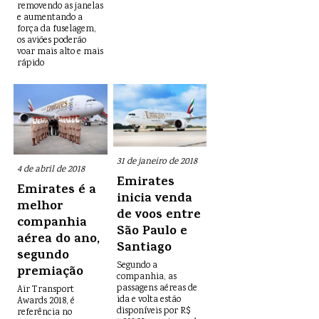
removendo as janelas
e aumentando a
força da fuselagem,
os aviões poderão
voar mais alto e mais
rápido
31 de janeiro de 2018
4 de abril de 2018
Emirates
Emirates é a
inicia venda
melhor
de voos entre
companhia
São Paulo e
aérea do ano,
Santiago
segundo
Segundo a
premiação
companhia, as
passagens aéreas de
Air Transport
ida e volta estão
Awards 2018, é
disponíveis por R$
referência no