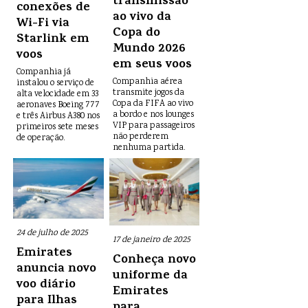
transmissão
conexões de
ao vivo da
Wi-Fi via
Copa do
Starlink em
Mundo 2026
voos
em seus voos
Companhia já
Companhia aérea
instalou o serviço de
transmite jogos da
alta velocidade em 33
Copa da FIFA ao vivo
aeronaves Boeing 777
a bordo e nos lounges
e três Airbus A380 nos
VIP para passageiros
primeiros sete meses
não perderem
de operação.
nenhuma partida.
24 de julho de 2025
17 de janeiro de 2025
Emirates
Conheça novo
anuncia novo
uniforme da
voo diário
Emirates
para Ilhas