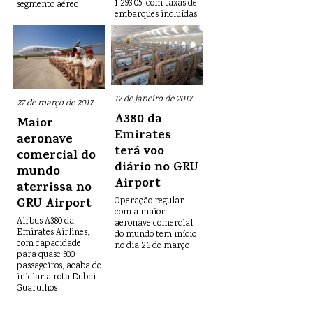
1.293.05, com taxas de
segmento aéreo
embarques incluídas
17 de janeiro de 2017
27 de março de 2017
A380 da
Maior
Emirates
aeronave
terá voo
comercial do
diário no GRU
mundo
Airport
aterrissa no
GRU Airport
Operação regular
com a maior
Airbus A380 da
aeronave comercial
Emirates Airlines,
do mundo tem início
com capacidade
no dia 26 de março
para quase 500
passageiros, acaba de
iniciar a rota Dubai-
Guarulhos