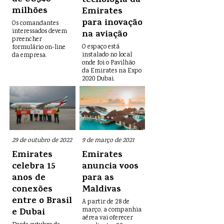
de US$48
tecnologia da
milhões
Emirates
para inovação
Os comandantes
interessados devem
na aviação
preencher
O espaço está
formulário on-line
instalado no local
da empresa.
onde foi o Pavilhão
da Emirates na Expo
2020 Dubai.
29 de outubro de 2022
9 de março de 2021
Emirates
Emirates
celebra 15
anuncia voos
anos de
para as
conexões
Maldivas
entre o Brasil
A partir de 28 de
e Dubai
março, a companhia
aérea vai oferecer