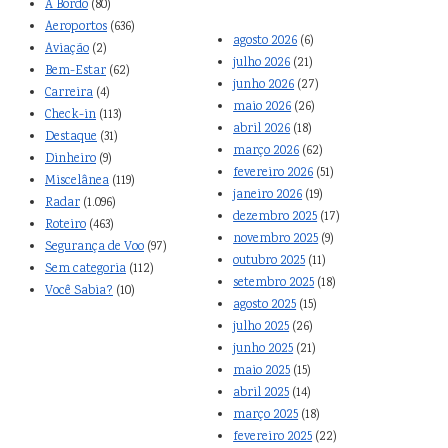
A Bordo
(80)
Aeroportos
(636)
agosto 2026
(6)
Aviação
(2)
julho 2026
(21)
Bem-Estar
(62)
junho 2026
(27)
Carreira
(4)
maio 2026
(26)
Check-in
(113)
abril 2026
(18)
Destaque
(31)
março 2026
(62)
Dinheiro
(9)
fevereiro 2026
(51)
Miscelânea
(119)
janeiro 2026
(19)
Radar
(1.096)
dezembro 2025
(17)
Roteiro
(463)
novembro 2025
(9)
Segurança de Voo
(97)
outubro 2025
(11)
Sem categoria
(112)
setembro 2025
(18)
Você Sabia?
(10)
agosto 2025
(15)
julho 2025
(26)
junho 2025
(21)
maio 2025
(15)
abril 2025
(14)
março 2025
(18)
fevereiro 2025
(22)