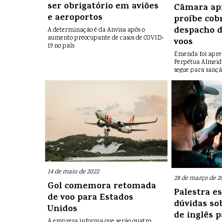
ser obrigatório em aviões
Câmara ap
e aeroportos
proíbe cob
despacho 
A determinação é da Anvisa após o
aumento preocupante de casos de COVID-
voos
19 no país
Emenda foi apre
Perpétua Almeid
segue para sançã
da República
14 de maio de 2022
28 de março de 2
Gol comemora retomada
Palestra e
de voo para Estados
dúvidas sob
Unidos
de inglês p
A empresa informa que serão quatro