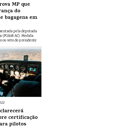
rova MP que
rança do
de bagagens em
sentada pela deputada
a (PCdoB-AC). Medida
o ou veto do presidente
022
sclarecerá
re certificação
ara pilotos