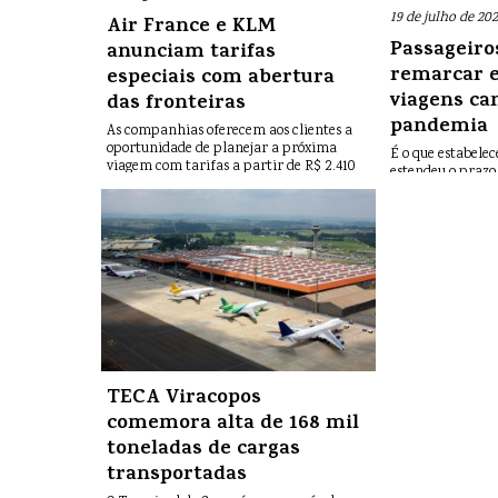
19 de julho de 202
Air France e KLM
Passageir
anunciam tarifas
remarcar e
especiais com abertura
viagens ca
das fronteiras
pandemia
As companhias oferecem aos clientes a
oportunidade de planejar a próxima
É o que estabelec
viagem com tarifas a partir de R$ 2.410
estendeu o prazo
2022, em razão d
de Covid-19
TECA Viracopos
comemora alta de 168 mil
toneladas de cargas
transportadas