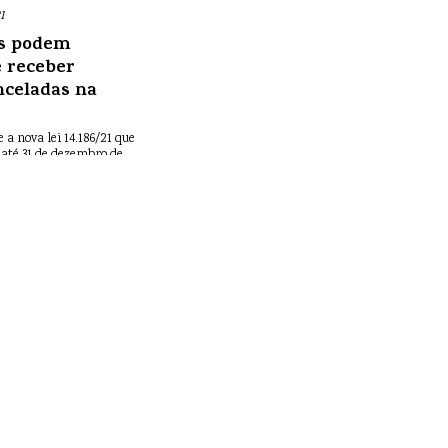
1
os podem
 receber
nceladas na
e a nova lei 14.186/21 que
 até 31 de dezembro de
os efeitos da pandemia