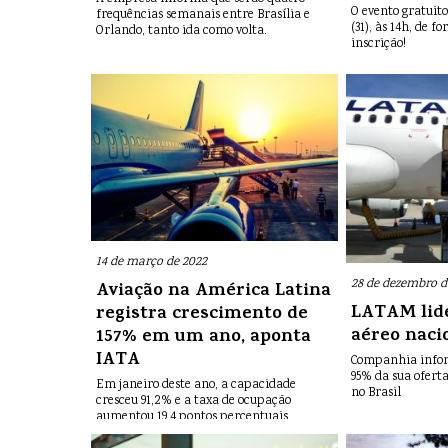
O evento gratuito
frequências semanais entre Brasília e
(31), às 14h, de 
Orlando, tanto ida como volta.
inscrição!
14 de março de 2022
28 de dezembro d
Aviação na América Latina
LATAM lid
registra crescimento de
aéreo naci
157% em um ano, aponta
IATA
Companhia infor
95% da sua ofert
Em janeiro deste ano, a capacidade
no Brasil
cresceu 91,2% e a taxa de ocupação
aumentou 19,4 pontos percentuais